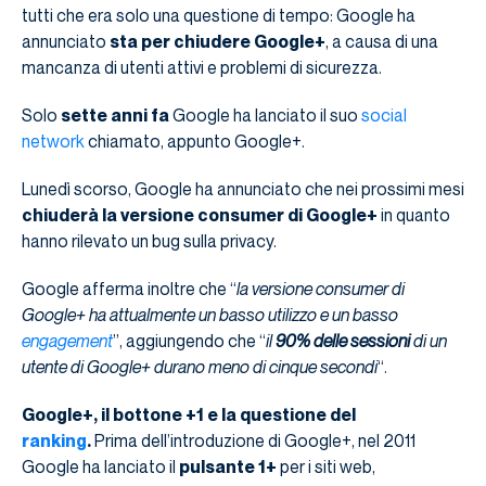
tutti che era solo una questione di tempo: Google ha
annunciato
sta per chiudere Google+
, a causa di una
mancanza di utenti attivi e problemi di sicurezza.
Solo
sette anni fa
Google ha lanciato il suo
social
network
chiamato, appunto Google+.
Lunedì scorso, Google ha annunciato che nei prossimi mesi
chiuderà la versione consumer di Google+
in quanto
hanno rilevato un bug sulla privacy.
Google afferma inoltre che “
la versione consumer di
Google+ ha attualmente un basso utilizzo e un basso
engagement
”, aggiungendo che “
il
90% delle sessioni
di un
utente di Google+ durano meno di cinque secondi
“.
Google+, il bottone +1 e la questione del
ranking
.
Prima dell’introduzione di Google+, nel 2011
Google ha lanciato il
pulsante 1+
per i siti web,