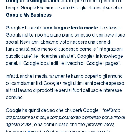
Google+ e Google Local.
Infatti per un certo periodo di
tempo Google+ ha rimpiazzato Google Places, il vecchio
Google My Business
.
Google+ ha avuto
una lunga e lenta morte
. Lo stesso
Google nel tempo ha piano piano smesso di spingere il suo
social. Negli anni abbiamo visto nascere una serie di
funzionalità più o meno di successo come le “integrazioni
pubblicitarie”, le “ricerche salvate”, Google+ in knowledge
panel, il “Google local edit” e il vecchio “Google+ pages”.
Infatti, anche i media raramente hanno coperto gli annunci
o i cambiamenti di Google+ negli ultimi anni perché spesso
si trattavano di prodotti e servizi fuori dall’uso e interesse
comune.
Google ha quindi deciso che chiuderà Google+ “
nell’arco
dei prossimi 10 mesi, il completamento è previsto per la fine di
agosto 2019
“, e ha comunicato che “n
ei prossimi mesi,
forniranno
ai
vecchi utenti informazioni aggiuntive sulla