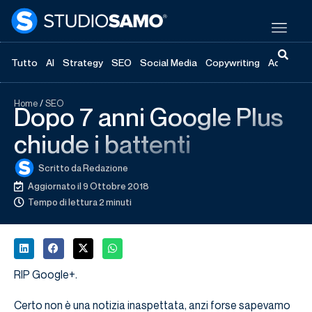
Tutto
AI
Strategy
SEO
Social Media
Copywriting
Advertisi
Home
/
SEO
Dopo 7 anni Google Plus
chiude i battenti
Scritto da
Redazione
Aggiornato il 9 Ottobre 2018
Tempo di lettura 2 minuti
RIP Google+.
Certo non è una notizia inaspettata, anzi forse sapevamo