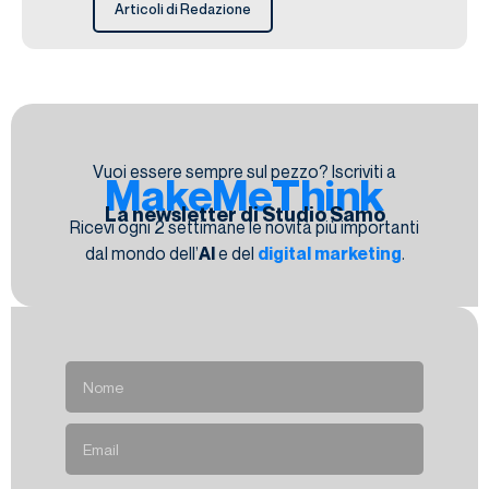
Articoli di Redazione
Vuoi essere sempre sul pezzo? Iscriviti a
MakeMeThink
La newsletter di Studio Samo
Ricevi ogni 2 settimane le novità più importanti
dal mondo dell’
AI
e del
digital marketing
.