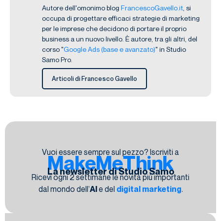
Autore dell'omonimo blog
FrancescoGavello.it
, si
occupa di progettare efficaci strategie di marketing
per le imprese che decidono di portare il proprio
business a un nuovo livello. È autore, tra gli altri, del
corso "
Google Ads (base e avanzato)
" in Studio
Samo Pro.
Articoli di Francesco Gavello
Vuoi essere sempre sul pezzo? Iscriviti a
MakeMeThink
La newsletter di Studio Samo
Ricevi ogni 2 settimane le novità più importanti
dal mondo dell’
AI
e del
digital marketing
.