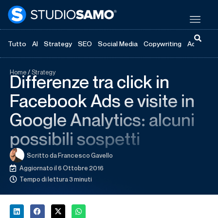
Tutto
AI
Strategy
SEO
Social Media
Copywriting
Advertisi
Home
/
Strategy
Differenze tra click in
Facebook Ads e visite in
Google Analytics: alcuni
possibili sospetti
Scritto da
Francesco Gavello
Aggiornato il 6 Ottobre 2016
Tempo di lettura 3 minuti