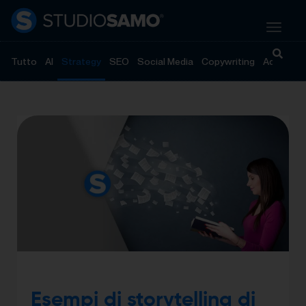
Tutto
AI
Strategy
SEO
Social Media
Copywriting
Advertisi
Esempi di storytelling di