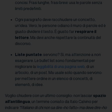
concisi. Frasi lunghe, frasi brevi: usa le parole senza
limiti predefiniti.
Ogni paragrafo deve racchiudere un concetto,
un’idea. Vero, le persone odiano il muro di parole ed è
giusto dividere il testo. È giusto far
respirare il
lettore
. Ma devi anche rispettare la continuità del
discorso.
Liste puntate
: servono? Sì, ma attenzione a non
esagerare. Le bullet list sono fondamentali per
migliorare la
leggibilità di una pagina web
, di un
articolo, di un post. Ma usale solo quando servono:
per mettere ordine in un elenco di concetti, di
elementi, di idee.
Voglio chiudere con un ultimo consiglio: non lasciar
spazio
all’antilingua
, un termine coniato da Italo Calvino per
indicare
“l’italiano di chi non sa dire «ho fatto» ma deve dire «ho