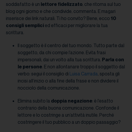
soddisfatto è un
lettore fidelizzato
, che ritorna sul tuo
blog ogni giorno e che condivide, commenta. E magari
inserisce dei link naturali. Ti ho convito? Bene, ecco
10
consigli semplici
ed efficaci per migliorare la tua
scrittura.
Il soggetto è il centro del tuo mondo. Tutto parte dal
soggetto, da chi compie l’azione. Evita frasi
impersonali, dai un volto alla tua scrittura.
Parla con
le persone
. E non allontanare troppo il soggetto dal
verbo: segui il consiglio di
Luisa Carrada
, sposta gli
incisi all’inizio o alla fine della frase e non dividere il
nocciolo della comunicazione.
Elimina subito la
doppia negazione
: è l’esatto
contrario della buona comunicazione. Confonde il
lettore e lo costringe a un’attività inutile. Perché
costringere il tuo pubblico a un doppio passaggio?