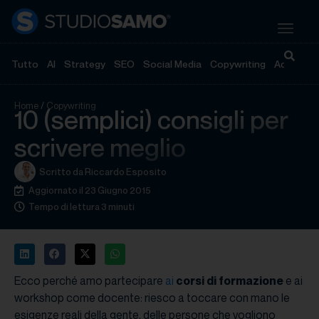
Tutto
AI
Strategy
SEO
Social Media
Copywriting
Advertisi
Home
/
Copywriting
10 (semplici) consigli per
scrivere meglio
Scritto da
Riccardo Esposito
Aggiornato il 23 Giugno 2015
Tempo di lettura 3 minuti
Ecco perché amo partecipare
ai
corsi di formazione
e ai
workshop come docente: riesco a toccare con mano le
esigenze reali della gente, delle persone che vogliono