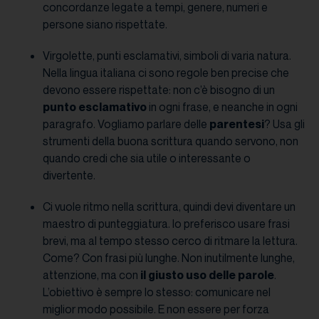
concordanze legate a tempi, genere, numeri e
persone siano rispettate.
Virgolette, punti esclamativi, simboli di varia natura.
Nella lingua italiana ci sono regole ben precise che
devono essere rispettate: non c’è bisogno di un
punto esclamativo
in ogni frase, e neanche in ogni
paragrafo. Vogliamo parlare delle
parentesi
? Usa gli
strumenti della buona scrittura quando servono, non
quando credi che sia utile o interessante o
divertente.
Ci vuole ritmo nella scrittura, quindi devi diventare un
maestro di punteggiatura. Io preferisco usare frasi
brevi, ma al tempo stesso cerco di ritmare la lettura.
Come? Con frasi più lunghe. Non inutilmente lunghe,
attenzione, ma con
il giusto uso delle parole
.
L’obiettivo è sempre lo stesso: comunicare nel
miglior modo possibile. E non essere per forza