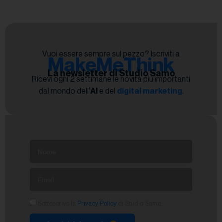
Vuoi essere sempre sul pezzo? Iscriviti a
MakeMeThink
La newsletter di Studio Samo
Ricevi ogni 2 settimane le novità più importanti
dal mondo dell’
AI
e del
digital marketing
.
Sottoscrivo la
Privacy Policy
di Studio Samo.