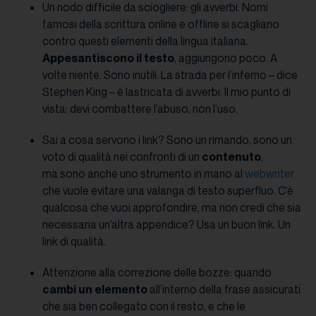
Un nodo difficile da sciogliere: gli avverbi. Nomi
famosi della scrittura online e offline si scagliano
contro questi elementi della lingua italiana.
Appesantiscono il testo
, aggiungono poco. A
volte niente. Sono inutili. La strada per l’inferno – dice
Stephen King – è lastricata di avverbi. Il mio punto di
vista: devi combattere l’abuso, non l’uso.
Sai a cosa servono i link? Sono un rimando, sono un
voto di qualità nei confronti di un
contenuto
,
ma sono anche uno strumento in mano al
webwriter
che vuole evitare una valanga di testo superfluo. C’è
qualcosa che vuoi approfondire, ma non credi che sia
necessaria un’altra appendice? Usa un buon link. Un
link di qualità.
Attenzione alla correzione delle bozze: quando
cambi un elemento
all’interno della frase assicurati
che sia ben collegato con il resto, e che le