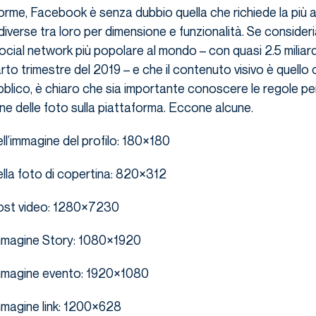
forme, Facebook è senza dubbio quella che richiede la più 
 diverse tra loro per dimensione e funzionalità. Se consider
ocial network più popolare al mondo – con quasi 2.5 miliardi
uarto trimestre del 2019 – e che il contenuto visivo è quello
blico, è chiaro che sia importante conoscere le regole pe
ne delle foto sulla piattaforma. Eccone alcune.
l’immagine del profilo: 180×180
lla foto di copertina: 820×312
ost video: 1280×7230
mmagine Story: 1080×1920
mmagine evento: 1920×1080
magine link: 1200×628