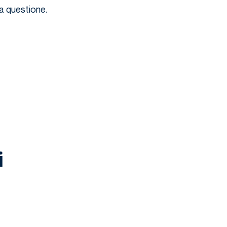
la questione.
i