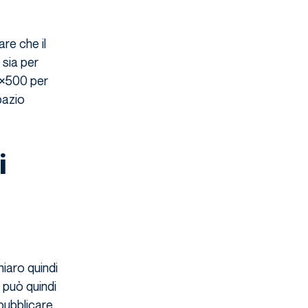
re che il
 sia per
0×500 per
pazio
i
hiaro quindi
 può quindi
 pubblicare