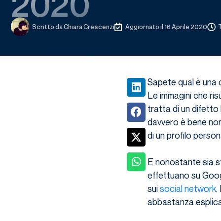
2020
Scritto da
Chiara Crescenzi
Aggiornato il 16 Aprile 2020
T
Sapete qual è una 
Le immagini che risu
tratta di un difetto
davvero è bene non
di un profilo perso
E nonostante sia st
effettuano su Googl
sui
social network
.
abbastanza esplicat