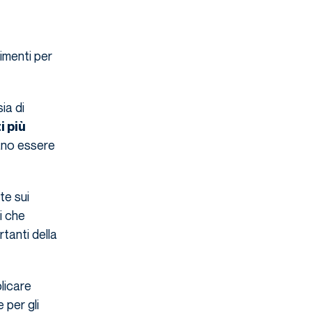
gimenti per
ia di
i più
ano essere
te sui
i che
tanti della
licare
 per gli