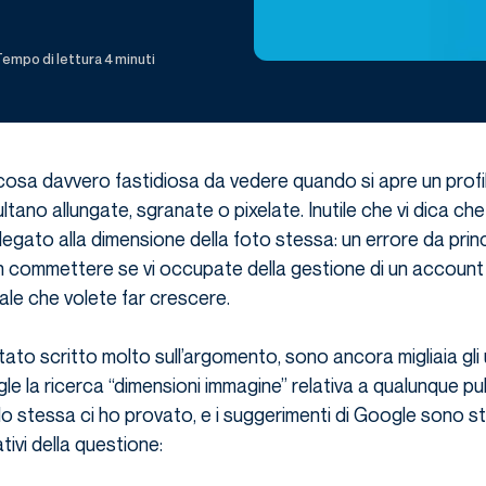
empo di lettura 4 minuti
cosa davvero fastidiosa da vedere quando si apre un profi
ltano allungate, sgranate o pixelate. Inutile che vi dica ch
 legato alla dimensione della foto stessa: un errore da princ
 commettere se vi occupate della gestione di un account
nale che volete far crescere.
ato scritto molto sull’argomento, sono ancora migliaia gli 
e la ricerca “dimensioni immagine” relativa a qualunque p
 Io stessa ci ho provato, e i suggerimenti di Google sono st
ivi della questione: