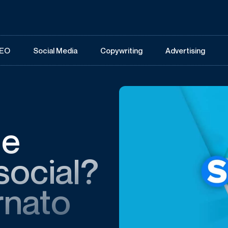
EO
Social Media
Copywriting
Advertising
le
social?
rnato