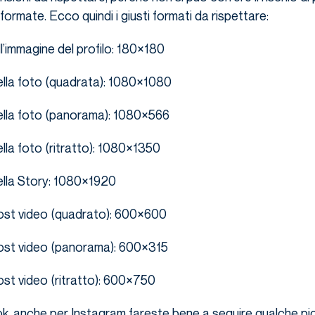
ormate. Ecco quindi i giusti formati da rispettare:
l’immagine del profilo: 180×180
lla foto (quadrata): 1080×1080
lla foto (panorama): 1080×566
lla foto (ritratto): 1080×1350
lla Story: 1080×1920
ost video (quadrato): 600×600
ost video (panorama): 600×315
st video (ritratto): 600×750
 anche per Instagram fareste bene a seguire qualche pi