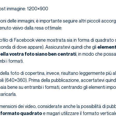
ost immagine: 1200×900
sioni delle immagini, è importante seguire altri piccoli accor
enuto visivo dalla resa ottimale:
ofilo di Facebook viene mostrata sia in forma di quadrato s
onda di dove appare). Assicuratevi quindi che gli
element
, in modo che poss
ella vostra foto siano ben centrati
ambi i formati.
della foto di copertina, invece, risultano leggermente più al
bili (640×360). Prima della pubblicazione, accertatevi quind
aia bene su entrambi i formati, centrando gli elementi impor
aricarla.
mensioni dei video, considerate anche la possibilità di pubb
e magari utilizzare il formato verticale
i formato quadrato