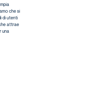
ampia
iamo che si
 di utenti
 che attrae
r una