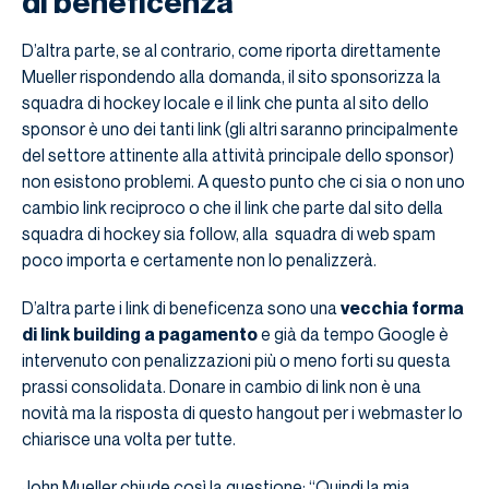
di beneficenza
D’altra parte, se al contrario, come riporta direttamente
Mueller rispondendo alla domanda, il sito sponsorizza la
squadra di hockey locale e il link che punta al sito dello
sponsor è uno dei tanti link (gli altri saranno principalmente
del settore attinente alla attività principale dello sponsor)
non esistono problemi. A questo punto che ci sia o non uno
cambio link reciproco o che il link che parte dal sito della
squadra di hockey sia follow, alla squadra di web spam
poco importa e certamente non lo penalizzerà.
D’altra parte i link di beneficenza sono una
vecchia forma
di link building a pagamento
e già da tempo Google è
intervenuto con penalizzazioni più o meno forti su questa
prassi consolidata. Donare in cambio di link non è una
novità ma la risposta di questo hangout per i webmaster lo
chiarisce una volta per tutte.
John Mueller chiude così la questione: “Quindi la mia