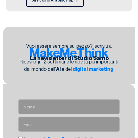
Vuoi essere sempre sul pezzo? Iscriviti a
MakeMeThink
La newsletter di Studio Samo
Ricevi ogni 2 settimane le novità più importanti
dal mondo dell’
AI
e del
digital marketing
.