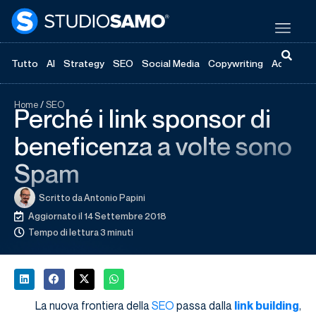
Tutto
AI
Strategy
SEO
Social Media
Copywriting
Advertisi
Home
/
SEO
Perché i link sponsor di
beneficenza a volte sono
Spam
Scritto da
Antonio Papini
Aggiornato il 14 Settembre 2018
Tempo di lettura 3 minuti
La nuova frontiera della
SEO
passa dalla
link building
,