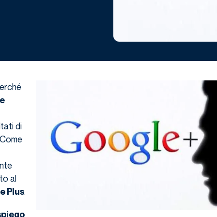
perché
ne
tati di
? Come
nte
to al
.
e Plus
spiego