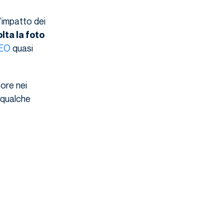
l’impatto dei
lta la foto
EO
quasi
tore nei
 qualche