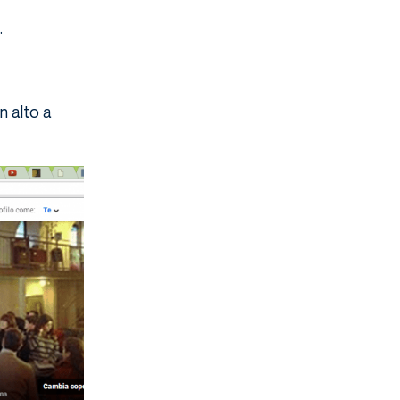
.
in alto a