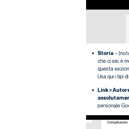
– (nota
Storia
che ci sei, è 
questa sezione
Usa qui i tipi
Link > Autor
assolutamen
personale Go