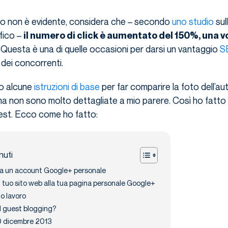
sto non è evidente, considera che – secondo
uno studio
sul
ffico –
il numero di click è aumentato del 150%, una vo
. Questa è una di quelle occasioni per darsi un vantaggio
S
 dei concorrenti.
to alcune
istruzioni di base
per far comparire la foto dell’au
a, ma non sono molto dettagliate a mio parere. Così ho fatto
test. Ecco come ho fatto:
nuti
ra un account Google+ personale
il tuo sito web alla tua pagina personale Google+
uo lavoro
l guest blogging?
 dicembre 2013