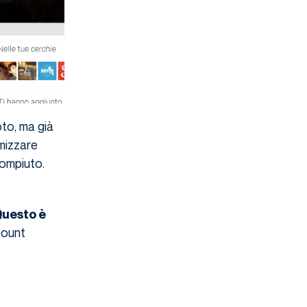
oto, ma già
imizzare
compiuto.
uesto è
ount