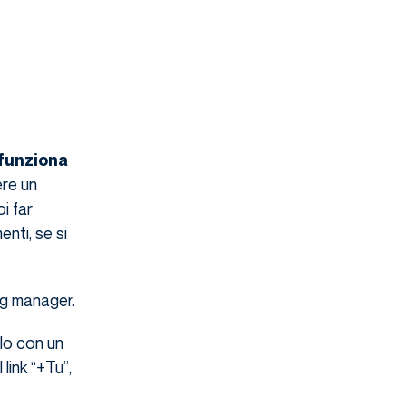
funziona
ere un
i far
nti, se si
ng manager.
lo con un
 link “+Tu”,