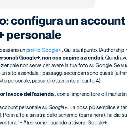
o: configura un account
+ personale
ecessario un
profilo Google+
. Qui sta il punto. l’Authorship
Quindi av
personali Google+, non con pagine aziendali
.
iendale non serve per avere la tua foto su Google. Se vuo
 un sito aziendale, i passaggi secondari sono questi (altrime
ito personale, passa direttamente al punto 4):
, come l’imprenditore o il marketi
ortavoce dell’azienda
 account personale su
Google+.
La cosa più semplice è far
l
. Poi in alto a sinistra dello schermo (barra nera), fai clic sul
diventerà “+
Il tuo nome
“, quando attiverai Google+.