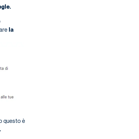
ogle.
e
tare
la
to questo è
L