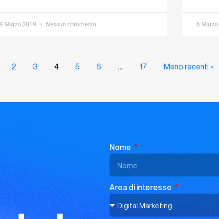
9 Marzo 2019
Nessun commento
6 Marzo
2
3
5
6
17
Meno recenti »
4
…
Nome
Area di interesse