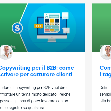
Copywriting per il B2B: come
Come
scrivere per catturare clienti
i ta
arlare di copywriting per B2B vuol dire
Definir
ffrontare un tema molto delicato. Perché
sempli
pesso si pensa di poter lavorare con un
alla b
nico registro su qualsiasi