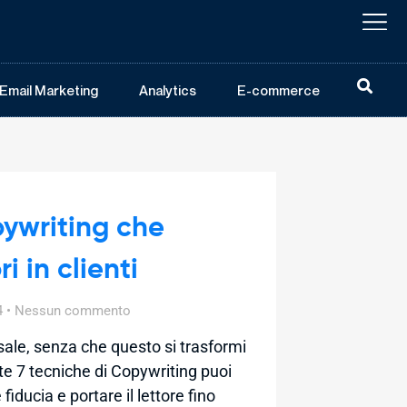
Email Marketing
Analytics
E-commerce
pywriting che
i in clienti
4
Nessun commento
 sale, senza che questo si trasformi
te 7 tecniche di Copywriting puoi
fiducia e portare il lettore fino