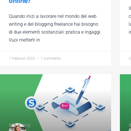
online?
I
Quando inizi a lavorare nel mondo del web
c
writing e del blogging freelance hai bisogno
l
di due elementi sostanziali: pratica e ingaggi.
i
Vuoi metterti in
7 Febbraio 2020
1 commento
2