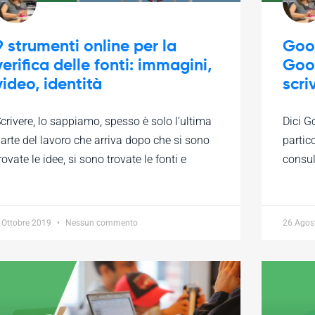
9 strumenti online per la
Goog
verifica delle fonti: immagini,
Goog
video, identità
scri
crivere, lo sappiamo, spesso è solo l’ultima
Dici G
arte del lavoro che arriva dopo che si sono
partic
rovate le idee, si sono trovate le fonti e
consul
 Ottobre 2019
Nessun commento
26 Agos