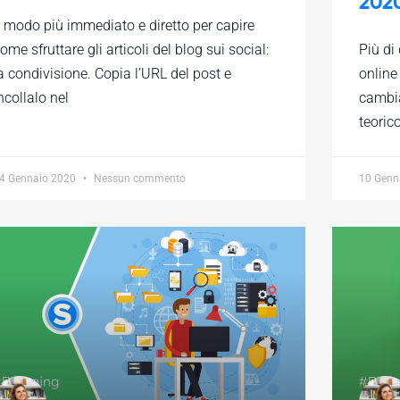
202
l modo più immediato e diretto per capire
ome sfruttare gli articoli del blog sui social:
Più di 
a condivisione. Copia l’URL del post e
online
ncollalo nel
cambia
teorico
4 Gennaio 2020
Nessun commento
10 Genn