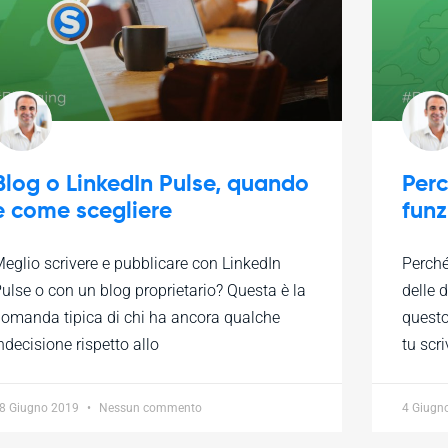
Blog o LinkedIn Pulse, quando
Perc
e come scegliere
fun
eglio scrivere e pubblicare con LinkedIn
Perché
ulse o con un blog proprietario? Questa è la
delle 
omanda tipica di chi ha ancora qualche
questo
ndecisione rispetto allo
tu scri
8 Giugno 2019
Nessun commento
4 Giugn