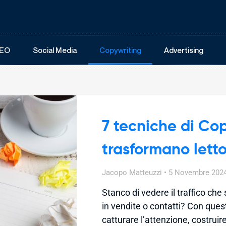
EO
Social Media
Copywriting
Advertising
7 tecniche di Co
trasformano lettor
Jacopo Matteuzzi
5 Novembre 202
Stanco di vedere il traffico che
in vendite o contatti? Con ques
catturare l’attenzione, costruire 