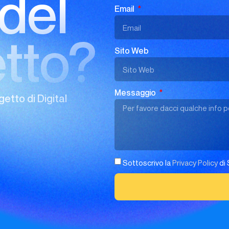
del
Email
tto?
Sito Web
Messaggio
getto di Digital
Sottoscrivo la
Privacy Policy
di 