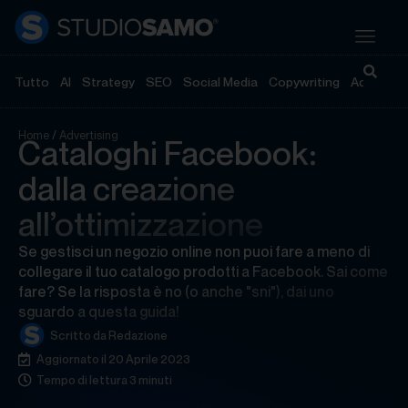
Tutto
AI
Strategy
SEO
Social Media
Copywriting
Advertisi
Home
/
Advertising
Cataloghi Facebook:
dalla creazione
all’ottimizzazione
Se gestisci un negozio online non puoi fare a meno di
collegare il tuo catalogo prodotti a Facebook. Sai come
fare? Se la risposta è no (o anche "sni"), dai uno
sguardo a questa guida!
Scritto da
Redazione
Aggiornato il 20 Aprile 2023
Tempo di lettura 3 minuti