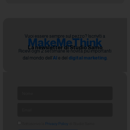
Vuoi essere sempre sul pezzo? Iscriviti a
MakeMeThink
La newsletter di Studio Samo
Ricevi ogni 2 settimane le novità più importanti
dal mondo dell’
AI
e del
digital marketing
.
Sottoscrivo la
Privacy Policy
di Studio Samo.