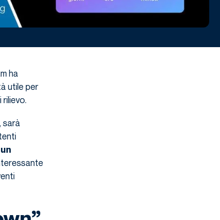
am ha
à utile per
rilievo.
, sarà
tenti
 un
interessante
venti
down”