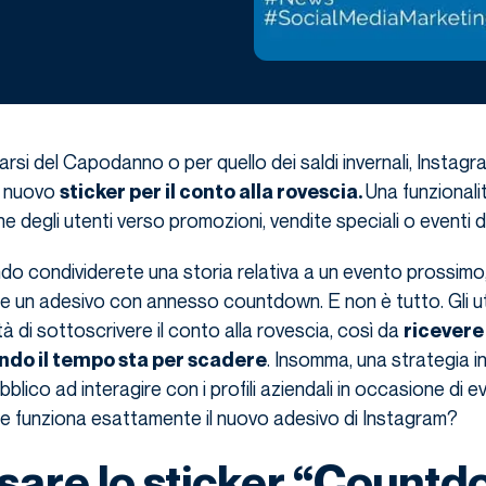
narsi del Capodanno o per quello dei saldi invernali, Instagr
n nuovo
Una funzionalit
sticker per il conto alla rovescia.
ne degli utenti verso promozioni, vendite speciali o eventi di 
ndo condividerete una storia relativa a un evento prossimo
re un adesivo con annesso countdown. E non è tutto. Gli u
tà di sottoscrivere il conto alla rovescia, così da
ricevere
. Insomma, una strategia 
do il tempo sta per scadere
bblico ad interagire con i profili aziendali in occasione di e
e funziona esattamente il nuovo adesivo di Instagram?
are lo sticker “Count