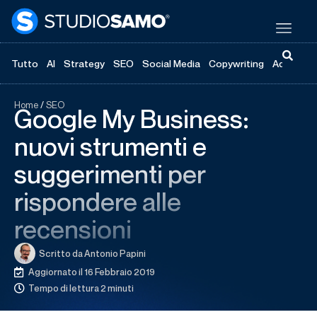
Tutto
AI
Strategy
SEO
Social Media
Copywriting
Advertisi
Home
/
SEO
Google My Business:
nuovi strumenti e
suggerimenti per
rispondere alle
recensioni
Scritto da
Antonio Papini
Aggiornato il 16 Febbraio 2019
Tempo di lettura 2 minuti