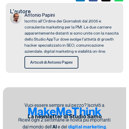
L'autore
Antonio Papini
Iscritto all'Ordine dei Giornalisti dal 2005 e
consulente marketing per la PMI. Le due carriere
apparentemente distanti si sono unite con la nascita
dello Studio AppTur dove svolge l'attività di growth
hacker specializzato in SEO, comunicazione
aziendale, digital marketing e visibilità on-line.
Articoli di Antonio Papini
Vuoi essere sempre sul pezzo? Iscriviti a
MakeMeThink
La newsletter di Studio Samo
Ricevi ogni 2 settimane le novità più importanti
dal mondo dell’
AI
e del
digital marketing
.