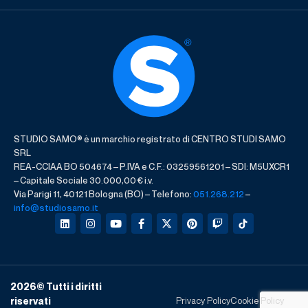
STUDIO SAMO® è un marchio registrato di CENTRO STUDI SAMO
SRL
REA-CCIAA BO 504674 – P.IVA e C.F.: 03259561201 – SDI: M5UXCR1
– Capitale Sociale 30.000,00 € i.v.
Via Parigi 11, 40121 Bologna (BO) – Telefono:
051.268.212
–
info@studiosamo.it
2026
© Tutti i diritti
Privacy Policy
Cookie Policy
riservati​