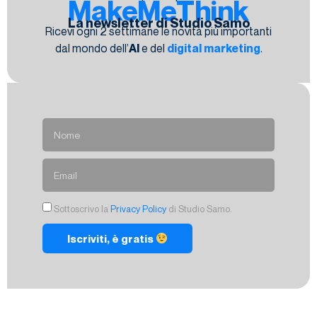
MakeMeThink
La newsletter di Studio Samo
Ricevi ogni 2 settimane le novità più importanti
dal mondo dell’
AI
e del
digital marketing
.
Sottoscrivo la
Privacy Policy
di Studio Samo.
Iscriviti, è gratis