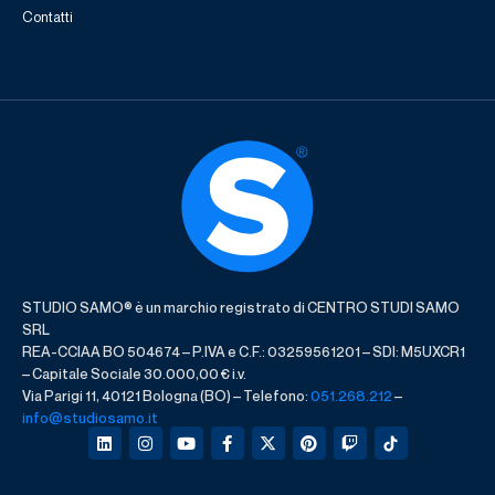
Contatti
STUDIO SAMO® è un marchio registrato di CENTRO STUDI SAMO
SRL
REA-CCIAA BO 504674 – P.IVA e C.F.: 03259561201 – SDI: M5UXCR1
– Capitale Sociale 30.000,00 € i.v.
Via Parigi 11, 40121 Bologna (BO) – Telefono:
051.268.212
–
info@studiosamo.it