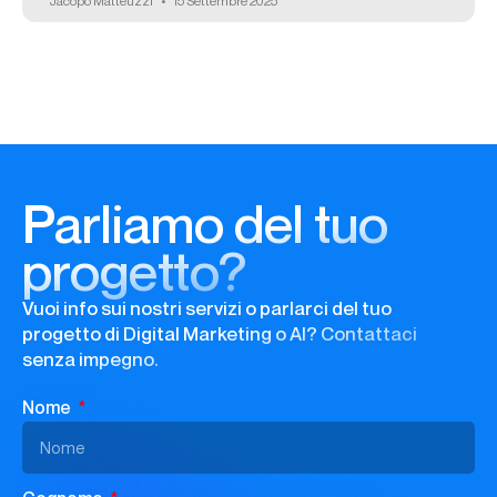
Jacopo Matteuzzi
15 Settembre 2025
Parliamo del tuo
progetto?
Vuoi info sui nostri servizi o parlarci del tuo
progetto di Digital Marketing o AI? Contattaci
senza impegno.
Nome