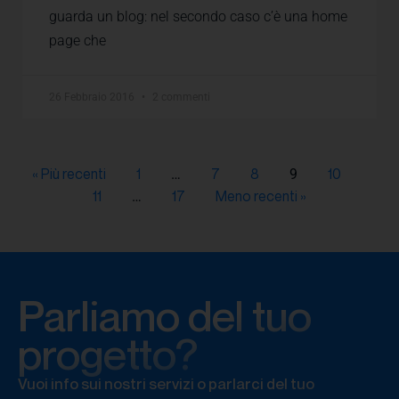
guarda un blog: nel secondo caso c’è una home
page che
26 Febbraio 2016
2 commenti
« Più recenti
1
7
8
10
…
9
11
17
Meno recenti »
…
Parliamo del tuo
progetto?
Vuoi info sui nostri servizi o parlarci del tuo