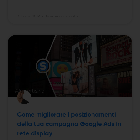
31 Luglio 2019
Nessun commento
Come migliorare i posizionamenti
della tua campagna Google Ads in
rete display