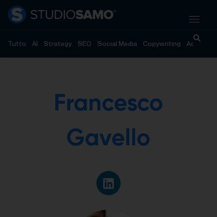
Tutto
AI
Strategy
SEO
Social Media
Copywriting
Advertisi
Francesco
Gavello