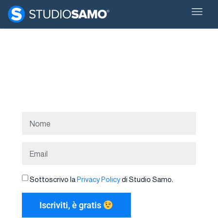
Vuoi restare aggiornato? Iscriviti a…
MakeMeThink
La newsletter di Studio Samo
Ricevi ogni 2 settimane le novità più importanti dal mondo
dell’AI e del digital marketing.
Sottoscrivo la
Privacy Policy
di Studio Samo.
Iscriviti, è gratis