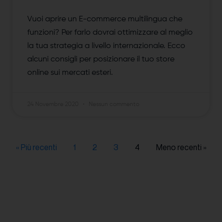
Vuoi aprire un E-commerce multilingua che
funzioni? Per farlo dovrai ottimizzare al meglio
la tua strategia a livello internazionale. Ecco
alcuni consigli per posizionare il tuo store
online sui mercati esteri.
24 Novembre 2020
Nessun commento
« Più recenti
1
2
3
4
Meno recenti »