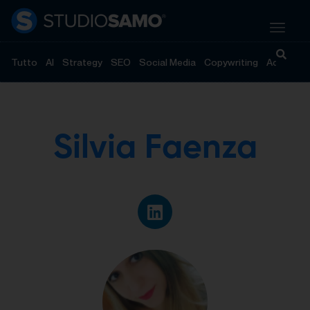
Tutto
AI
Strategy
SEO
Social Media
Copywriting
Advertisi
Silvia Faenza